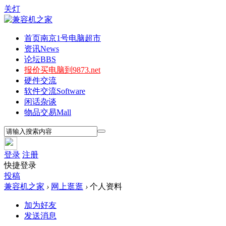
关灯
首页
南京1号电脑超市
资讯
News
论坛
BBS
报价
买电脑到9873.net
硬件交流
软件交流
Software
闲话杂谈
物品交易
Mall
登录
注册
快捷登录
投稿
兼容机之家
›
网上逛逛
›
个人资料
加为好友
发送消息