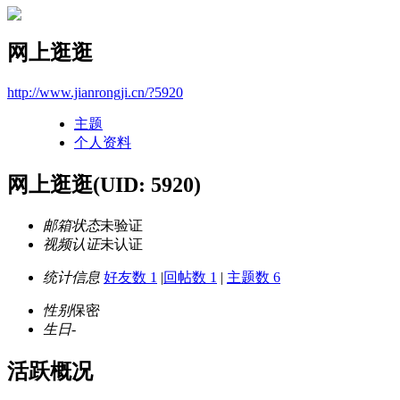
网上逛逛
http://www.jianrongji.cn/?5920
主题
个人资料
网上逛逛
(UID: 5920)
邮箱状态
未验证
视频认证
未认证
统计信息
好友数 1
|
回帖数 1
|
主题数 6
性别
保密
生日
-
活跃概况