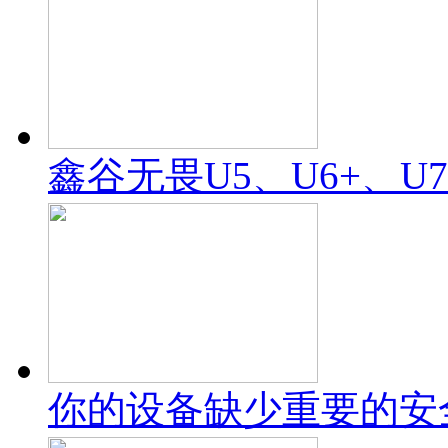
鑫谷无畏U5、U6+、U
你的设备缺少重要的安