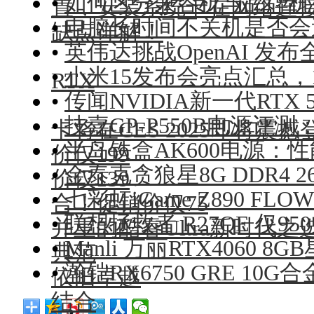
•
如何区分兼容机与品牌机
置，安装系统卡在网络连
•
电脑长时间不关机是否会
缺点详解！
•
英伟达挑战OpenAI 发布全
•
小米15发布会亮点汇总，1
RTX
•
传闻NVIDIA新一代RTX 5
•
技嘉GP-P550B电源
卡将在CES 2025即将震撼
•
半岛铁盒AK600电源：
价仅199
•
金泰克贪狼星8G DDR4
价仅139
•
七彩虹iGame Z890 F
合！促销价仅75
•
联想拯救者 R27QE 仅
并重的酷睿Ultra新时代之
•
Manli 万丽RTX4060
典范
•
瀚铠RX6750 GRE 1
依旧卓越
结合