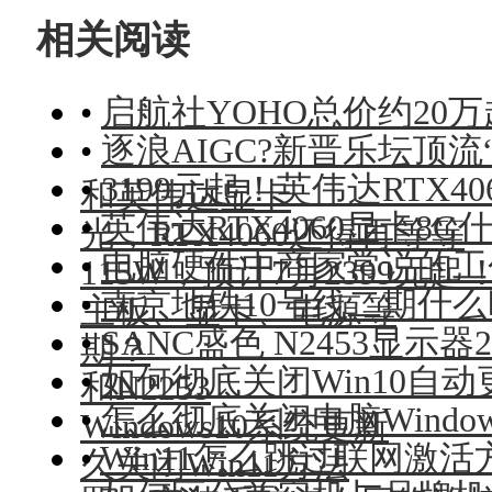
相关阅读
•
启航社YOHO总价约20
•
逐浪AIGC?新晋乐坛顶流“A
•
3199元起！英伟达RTX4
和英伟达显卡
•
英伟达RTX4060显卡8
光，RTX4060还得再等等
•
电脑硬件中商家常说的工
115W，预计7月2399元起
•
南京地铁10号线二期什
主板、显卡、电源等
•
SANC盛色 N2453显示器2
期？
•
如何彻底关闭Win10自
和N2253
•
怎么彻底关闭电脑Windo
Windows10系统更新
•
Win11怎么跳过联网激
久关闭Win11方法