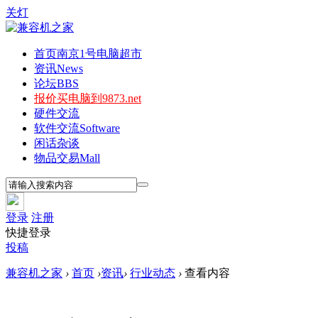
关灯
首页
南京1号电脑超市
资讯
News
论坛
BBS
报价
买电脑到9873.net
硬件交流
软件交流
Software
闲话杂谈
物品交易
Mall
登录
注册
快捷登录
投稿
兼容机之家
›
首页
›
资讯
›
行业动态
›
查看内容