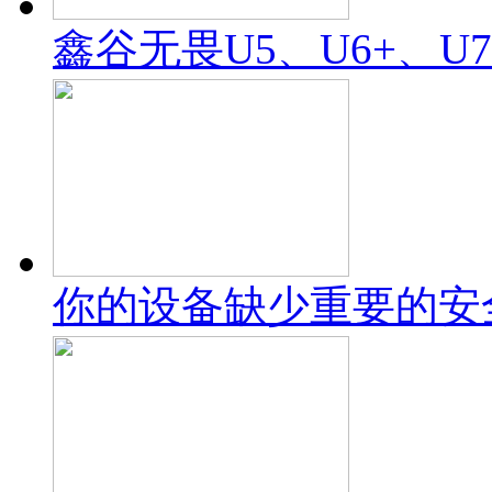
鑫谷无畏U5、U6+、U
你的设备缺少重要的安