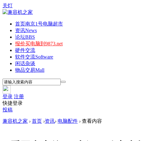
关灯
首页
南京1号电脑超市
资讯
News
论坛
BBS
报价
买电脑到9873.net
硬件交流
软件交流
Software
闲话杂谈
物品交易
Mall
登录
注册
快捷登录
投稿
兼容机之家
›
首页
›
资讯
›
电脑配件
›
查看内容