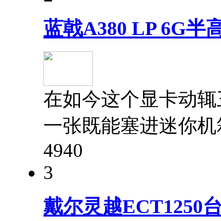
蓝戟A380 LP 6
在如今这个显卡动辄
一张既能塞进迷你机
494
0
3
戴尔灵越ECT125