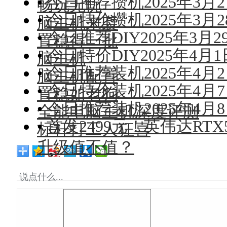
•
今日推荐攒机2025年3
畅玩无忧
•
今日特价攒机2025年3
脑主机来袭
•
今日推荐DIY2025年3
置稳得一批
•
今日特价DIY2025年4
脑主机
•
今日推荐装机2025年4
脑主机配置
•
今日特价装机2025年4月7日
置稳如老狗
•
今日推荐装机2025年4
全能电脑主机深度评测
•
首发2499元！英伟达RTX
标杆打工人狂喜
升级值不值？
说点什么...