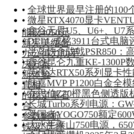
•
全球世界最早注册的100个
•
微星RTX4070显卡VENT
•
鑫谷无畏U5、U6+、U7
能仅4050元
•
DELL成铭3911台式
新完美结合
•
半岛铁盒战戟PSR850：
办公得力助手
•
鑫谷昆仑九重KE-130
决方案
•
英伟达RTX50系列显卡
新体验
•
航嘉MVP P1200白金
真相
•
乔思伯Z20橙黑色侧透
的稳定基石
•
长城Turbo系列电源：GW-
合
•
爱国者YOGO750额定6
参数解析
•
大水牛泰山750电源，6
铁级”选择